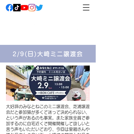
2/9(日)大崎ミニ譲渡会
​大好評のみなとねこのミニ譲渡会、芝浦譲渡
会だと参加猫が多くて迷って決められない、
という声があるのも事実。また家族全員で参
加するのに自宅近くで開催開催して欲しいと
言う声もいただいており、今回は里親さんや