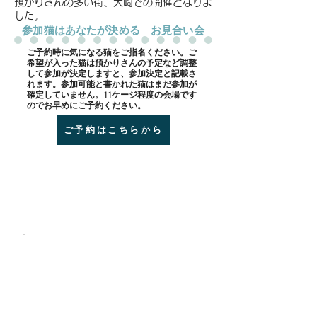
預かりさんの多い街、大崎での開催となりま
した。
​参加猫はあなたが決める お見合い会
​ご予約時に気になる猫をご指名ください。ご
希望が入った猫は預かりさんの予定など調整
して参加が決定しますと、参加決定と記載さ
れます。参加可能と書かれた猫はまだ参加が
確定していません。11ケージ程度の会場です
のでお早めにご予約ください。
ご予約はこちらから
会場 BON CAFE
coffee&tea
JR大崎駅 ６分
​百反通り沿い