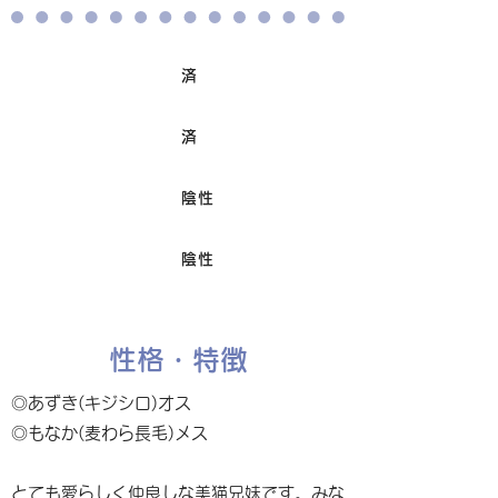
済
ワクチン接種
済
避妊/去勢手術
陰性
FIV
陰性
Felv
性格・特徴
◎あずき(キジシロ)オス
◎もなか(麦わら長毛)メス
とても愛らしく仲良しな美猫兄妹です。みな