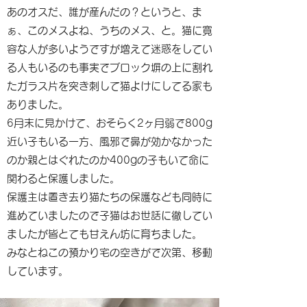
あのオスだ、誰が産んだの？というと、ま
ぁ、このメスよね、うちのメス、と。猫に寛
容な人が多いようですが増えて迷惑をしてい
る人もいるのも事実でブロック塀の上に割れ
たガラス片を突き刺して猫よけにしてる家も
ありました。
6月末に見かけて、おそらく2ヶ月弱で800g
近い子もいる一方、風邪で鼻が効かなかった
のか親とはぐれたのか400gの子もいて命に
関わると保護しました。
保護主は置き去り猫たちの保護なども同時に
進めていましたので子猫はお世話に徹してい
ましたが皆とても甘えん坊に育ちました。
みなとねこの預かり宅の空きがで次第、移動
しています。