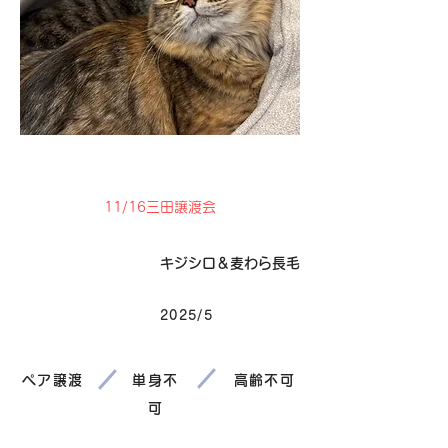
卒業
11/16三田譲渡会
毛色
キジシロ＆麦わら長毛
2025/5
生まれ
ペア譲渡
単身不
高齢不可
可