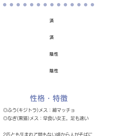
済
ワクチン接種
済
避妊/去勢手術
陰性
FIV
陰性
Felv
性格・特徴
◎ふう(キジトラ)メス：細マッチョ
◎なぎ(黒猫)メス：早食い女王。足も速い
2匹とも生まれて間もない頃から人がそばに