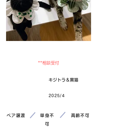
卒業
**相談受付
毛色
キジトラ＆黒猫
2025/4
生まれ
ペア譲渡
単身不
高齢不可
可