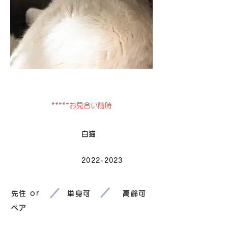
卒業
*****お見合い随時
毛色
白猫
2022-2023
生まれ
先住 or
単身可
高齢可
ペア