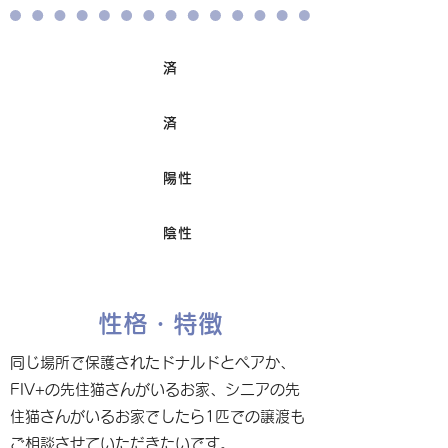
済
ワクチン接種
済
避妊/去勢手術
陽性
FIV
陰性
Felv
性格・特徴
同じ場所で保護されたドナルドとペアか、
FIV+の先住猫さんがいるお家、シニアの先
住猫さんがいるお家でしたら1匹での譲渡も
ご相談させていただきたいです。