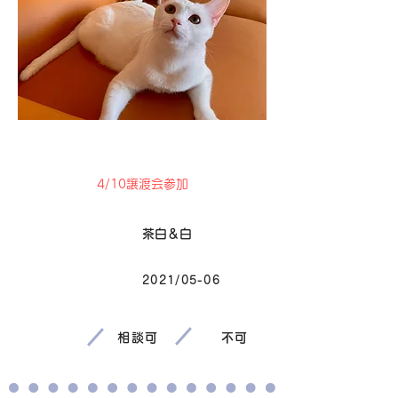
卒業
4/10譲渡会参加
毛色
茶白＆白
2021/05-06
生まれ
相談可
不可