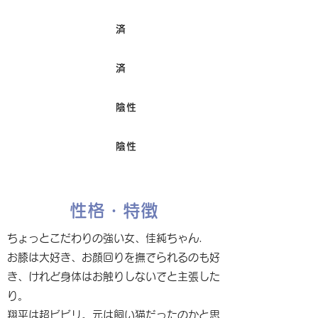
済
ワクチン接種
済
避妊/去勢手術
陰性
FIV
陰性
Felv
性格・特徴
ちょっとこだわりの強い女、佳純ちゃん.
お膝は大好き、お顔回りを撫でられるのも好
き、けれど身体はお触りしないでと主張した
り。
翔平は超ビビリ。元は飼い猫だったのかと思