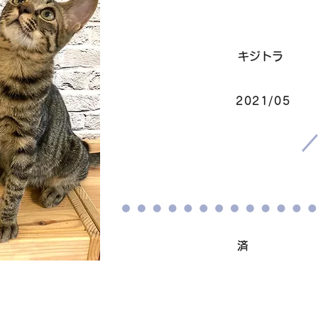
毛色
キジトラ
2021/05
生まれ
​譲渡条件
ワクチン接種
済