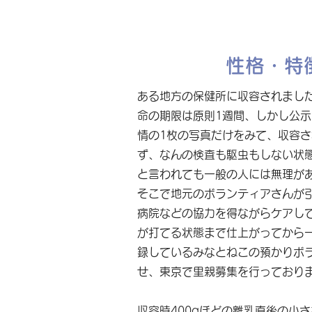
性格・特
ある地方の保健所に収容されまし
命の期限は原則1週間、しかし公
情の1枚の写真だけをみて、収容
ず、なんの検査も駆虫もしない状
と言われても一般の人には無理が
そこで地元のボランティアさんが
病院などの協力を得ながらケアし
が打てる状態まで仕上がってから
録しているみなとねこの預かりボ
せ、東京で里親募集を行っており
収容時400gほどの離乳直後の小