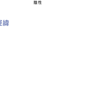
Felv
陰性
経緯