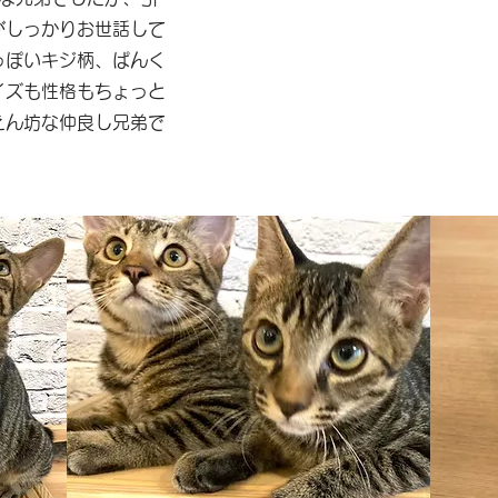
がしっかりお世話して
っぽいキジ柄、ぱんく
イズも性格もちょっと
えん坊な仲良し兄弟で