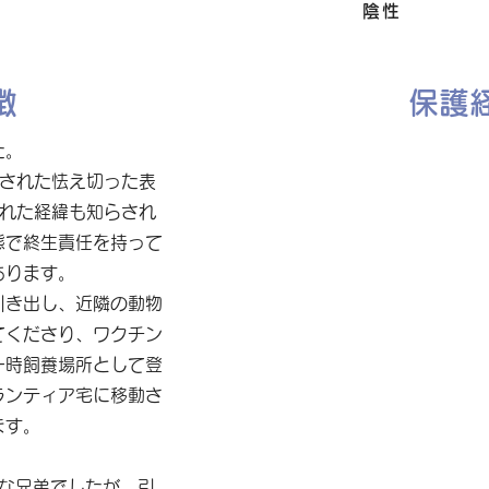
FIV
陰性
徴
保護
た。
示された怯え切った表
された経緯も知らされ
態で終生責任を持って
あります。
引き出し、近隣の動物
てくださり、ワクチン
一時飼養場所として登
ランティア宅に移動さ
ます。
さな兄弟でしたが、引