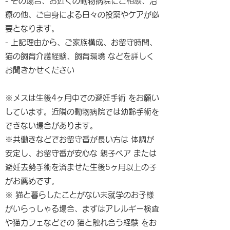
- その場合、お近くの動物病院にご相談、治
療の他、ご自身による日々の投薬やケアが必
要となります。
- 上記理由から、ご家族構成、お留守時間、
猫の飼育介護経験、飼育環境 などを詳しく
お聞きかせください
※メスは生後4ヶ月中での避妊手術 をお願い
しています。近隣の動物病院では幼齢手術を
できない場合があります。
※共働きなどでお留守番が長い方は 体調が
安定し、お留守番が安心な 親子ペア または
避妊去勢手術を済ませた生後5ヶ月以上の子
がお薦めです。
※ 猫と暮らしたことがない未就学のお子様
がいらっしゃる場合、まずはアレルギー検査
や猫カフェなどでの 猫と触れ合う経験 をお