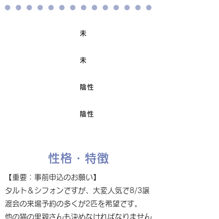
未
ワクチン接種
未
避妊/去勢手術
陰性
FIV
陰性
Felv
性格・特徴
【重要：事前申込のお願い】
タルト＆シフォンですが、大変人気で8/3譲
渡会の来場予約の多くが2匹を希望です。
他の猫の里親さんも決めなければなりません