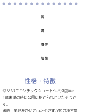
済
ワクチン接種
済
避妊/去勢手術
陰性
FIV
陰性
Felv
性格・特徴
◎ジジ(エキゾチックショートヘア)3歳半♂
1歳未満の時に公園に捨てられていたそうで
す。
当時、風邪をひいていたのですが短刀種で鼻