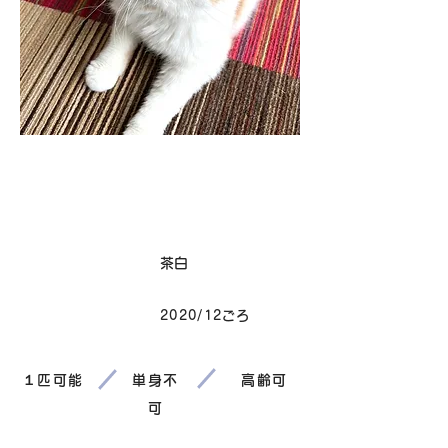
卒業
毛色
茶白
2020/12ごろ
生まれ
１匹可能
単身不
高齢可
可