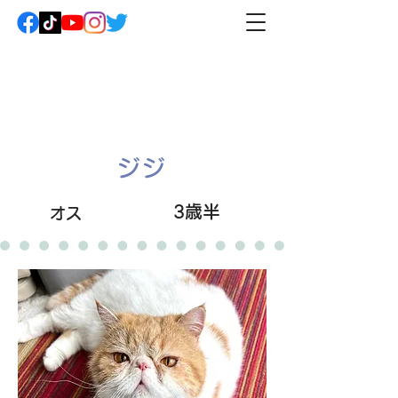
ジジ
3歳半
オス