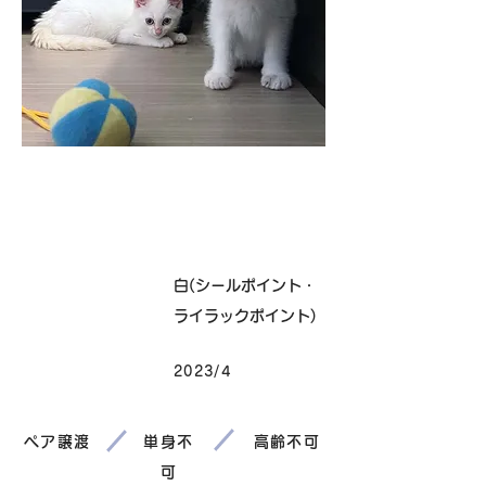
卒業
毛色
白(シールポイント・
ライラックポイント)
2023/4
生まれ
ペア譲渡
単身不
高齢不可
可