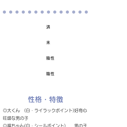
済
ワクチン接種
未
避妊/去勢手術
陰性
FIV
陰性
Felv
性格・特徴
◎大くん (白・ライラックポイント)好奇心
旺盛な男の子
◎福ちゃん(白・シールポイント) 男の子