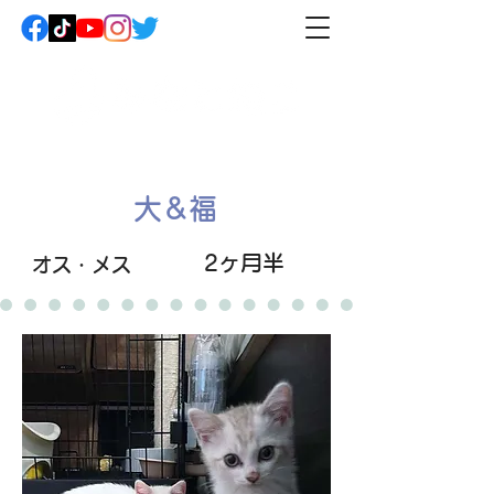
大&福
2ヶ月半
オス・メス