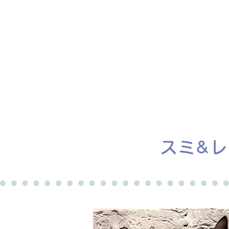
ホーム
譲渡会
スミ&