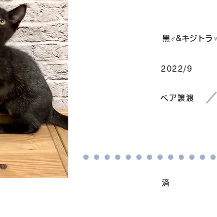
毛色
黒♂&キジトラ
2022/9
生まれ
​譲渡条件
ペア譲渡
ワクチン接種
済