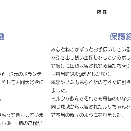
FIV
陰性
徴
保護
みなとねこがずっとお手伝いしている
を引き出し飼い主探しをしているボラ
て続けに毎週収容されてる猫たちを引
たが、地元のボランテ
収容当時300gほどしかなく、
、そして人間大好きに
風邪やノミも見られたのですぐに引き
ました。
。
ミルクを飲んでそれでも母猫のいない
同じ地域から収容されたルリちゃんを
り添って暮らしていま
で本当の親子のようになりました。
もし3匹一緒のご縁が