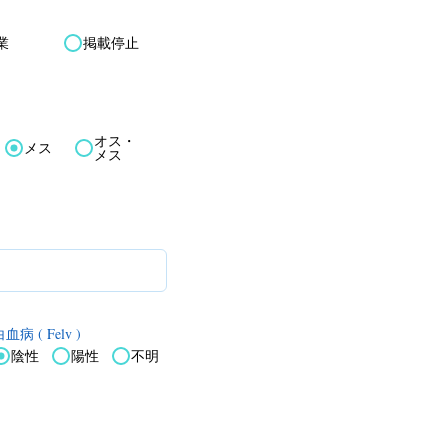
業
掲載停止
オス・
メス
メス
血病 ( Felv )
陰性
陽性
不明