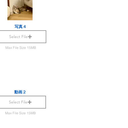
写真４
Select File
Max File Size 15MB
動画２
Select File
Max File Size 15MB