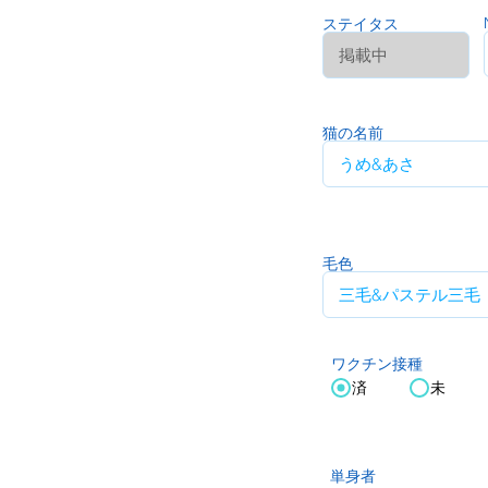
ステイタス
猫の名前
毛色
ワクチン接種
済
未
単身者