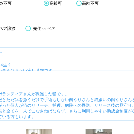
身不可
高齢可
高齢不可
ペア譲渡
先住 or ペア