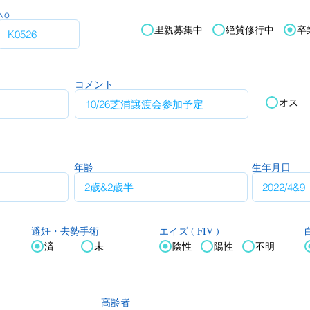
No
里親募集中
絶賛修行中
卒
コメント
オス
年齢
生年月日
エイズ ( FIV )
白
避妊・去勢手術
済
未
陰性
陽性
不明
高齢者