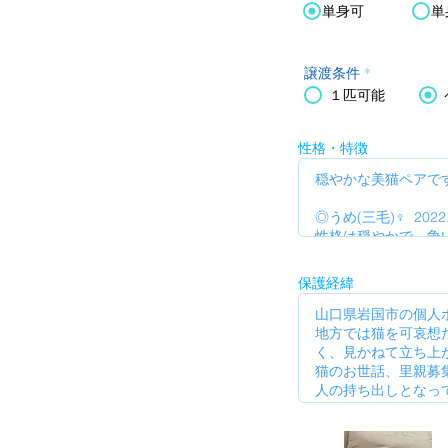
単身可
単
譲渡条件
*
１匹可能
性格・特徴
保護経緯