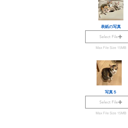
表紙の写真
Select File
Max File Size 15MB
写真５
Select File
Max File Size 15MB