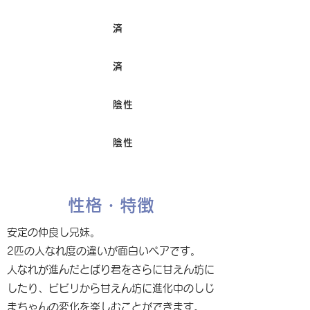
済
ワクチン接種
済
避妊/去勢手術
陰性
FIV
陰性
Felv
性格・特徴
安定の仲良し兄妹。
2匹の人なれ度の違いが面白いペアです。
人なれが進んだとばり君をさらに甘えん坊に
したり、ビビリから甘えん坊に進化中のしじ
まちゃんの変化を楽しむことができます。