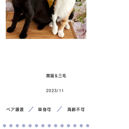
卒業
毛色
黒猫＆三毛
2023/11
生まれ
ペア譲渡
単身可
高齢不可