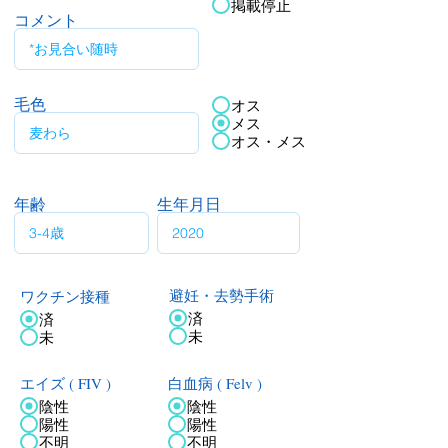
掲載停止
コメント
毛色
オス
メス
オス・メス
年齢
生年月日
ワクチン接種
避妊・去勢手術
済
済
未
未
エイズ ( FIV )
白血病 ( Felv )
陰性
陰性
陽性
陽性
不明
不明