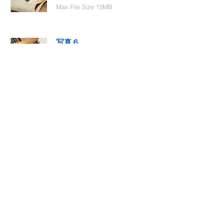
Max File Size 15MB
写真６
Select File
Max File Size 15MB
動画１
Select File
Max File Size 15MB
動画２
Select File
Max File Size 15MB