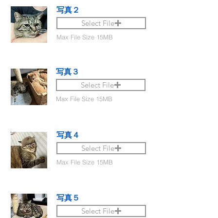
写真２
Select File
Max File Size 15MB
写真３
Select File
Max File Size 15MB
写真４
Select File
Max File Size 15MB
写真５
Select File