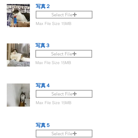
写真２
Select File
Max File Size 15MB
写真３
Select File
Max File Size 15MB
写真４
Select File
Max File Size 15MB
写真５
Select File