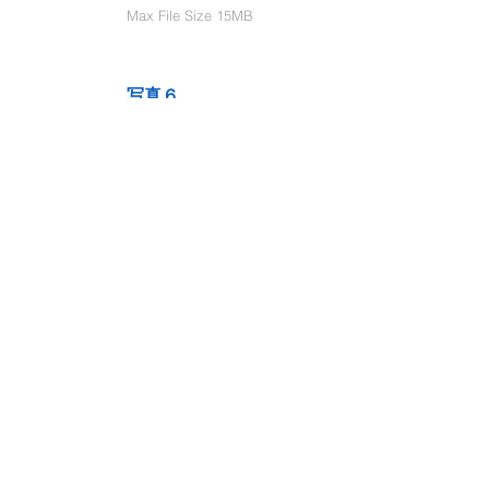
Max File Size 15MB
写真６
Select File
Max File Size 15MB
動画１
Select File
Max File Size 15MB
動画２
Select File
Max File Size 15MB