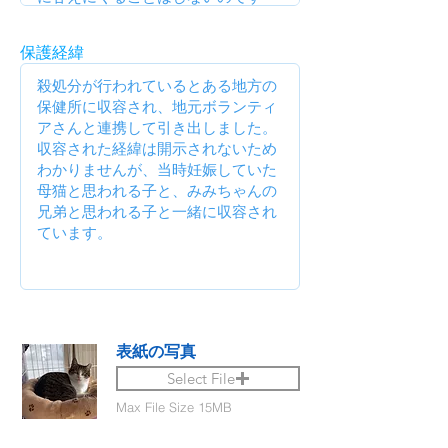
保護経緯
表紙の写真
Select File
Max File Size 15MB