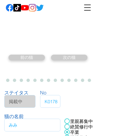
前の猫
次の猫
ステイタス
No
猫の名前
里親募集中
絶賛修行中
卒業