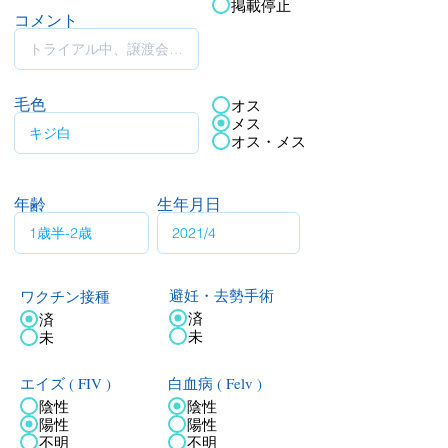
掲載停止
コメント
毛色
オス
メス
オス・メス
年齢
生年月日
ワクチン接種
避妊・去勢手術
済
済
未
未
エイズ ( FIV )
白血病 ( Felv )
陰性
陰性
陽性
陽性
不明
不明