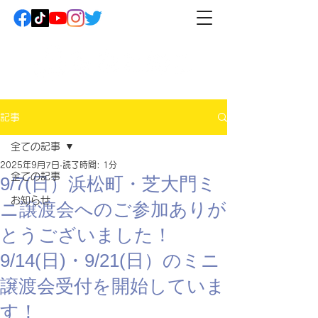
記事
全ての記事
2025年9月7日
読了時間: 1分
全ての記事
9/7(日）浜松町・芝大門ミ
お知らせ
ニ譲渡会へのご参加ありが
とうございました！
9/14(日)・9/21(日）のミニ
譲渡会受付を開始していま
す！