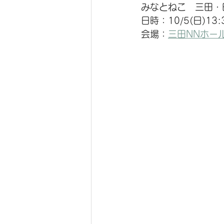
みなとねこ　
三田・
日時：10/5(日)13:3
会場：
三田NNホー