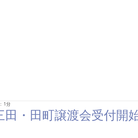
里親募集中の猫たち
里親のお問い合わせ
みなと
: 1分
(日)三田・田町譲渡会受付開