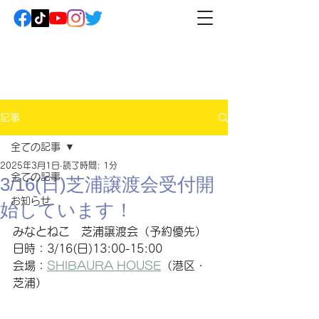
記事
全ての記事
2025年3月1日
読了時間: 1分
全ての記事
3/16(日)芝浦譲渡会受付開
お知らせ
始しています！
みなとねこ　芝浦譲渡会（予約優先）
日時：3/16(日)13:00-15:00
会場：
SHIBAURA HOUSE
（港区・
芝浦）