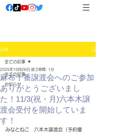
記事
全ての記事
2025年10月26日
読了時間: 1分
全ての記事
麻布十番譲渡会へのご参加
お知らせ
ありがとうございまし
た！11/3(祝・月)六本木譲
渡会受付を開始していま
す！
みなとねこ　六本木
譲渡会
（予約優