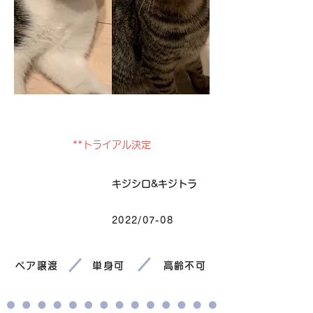
卒業
**トライアル決定
毛色
キジシロ&キジトラ
2022/07-08
生まれ
ペア譲渡
単身可
高齢不可