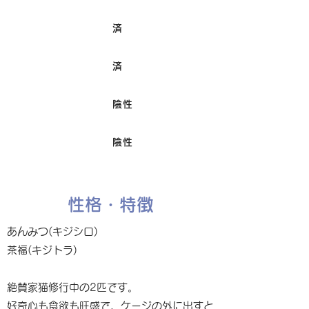
済
ワクチン接種
済
避妊/去勢手術
陰性
FIV
陰性
Felv
性格・特徴
あんみつ(キジシロ)
茶福(キジトラ)
絶賛家猫修行中の2匹です。
好奇心も食欲も旺盛で、ケージの外に出すと