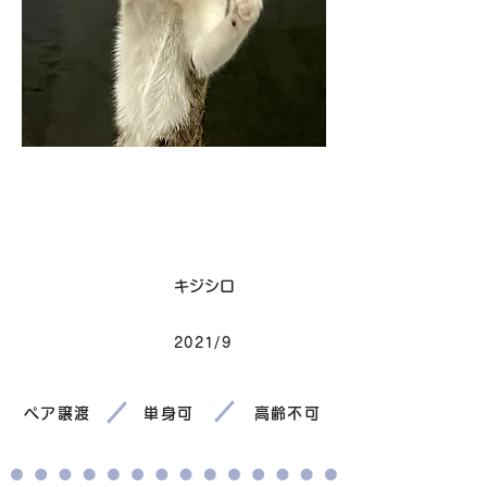
卒業
毛色
キジシロ
2021/9
生まれ
ペア譲渡
単身可
高齢不可