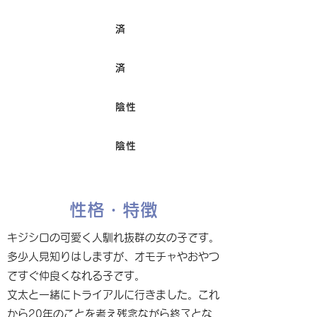
済
ワクチン接種
済
避妊/去勢手術
陰性
FIV
陰性
Felv
性格・特徴
キジシロの可愛く人馴れ抜群の女の子です。
多少人見知りはしますが、オモチャやおやつ
ですぐ仲良くなれる子です。
文太と一緒にトライアルに行きました。これ
から20年のことを考え残念ながら終了とな