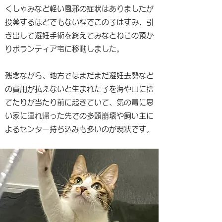
くしゃみなど軽い風邪の症状はありましたが
投薬するほどでもない程でこの子はすみ、引
き出して避妊手術を終えてみなとねこの預か
りボランティア宅に移動しました。
残念ながら、地方ではまだまだ避妊去勢など
の費用が払えないと生まれた子を海や山に捨
てたりが当たり前に起きていて、気の毒に思
い家に連れ帰った先での多頭崩壊や飼い主に
よるセンター持ち込みも多いのが現状です。