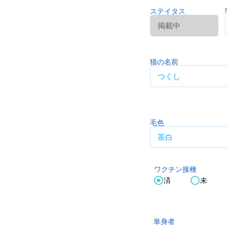
ステイタス
猫の名前
毛色
ワクチン接種
済
未
単身者