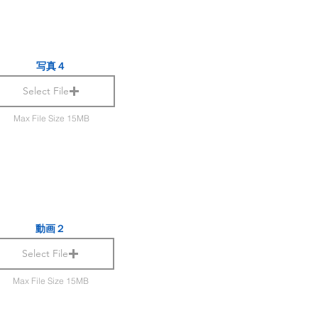
写真４
Select File
Max File Size 15MB
動画２
Select File
Max File Size 15MB