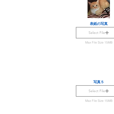
表紙の写真
Select File
Max File Size 15MB
写真５
Select File
Max File Size 15MB