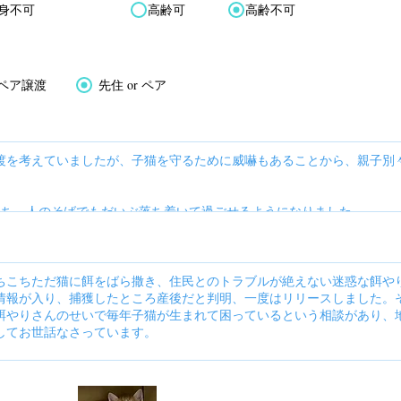
身不可
高齢可
高齢不可
ペア譲渡
先住 or ペア