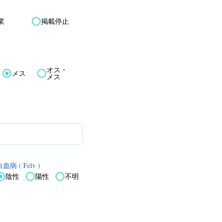
業
掲載停止
オス・
メス
メス
血病 ( Felv )
陰性
陽性
不明