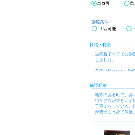
単身可
単
譲渡条件
*
１匹可能
性格・特徴
保護経緯