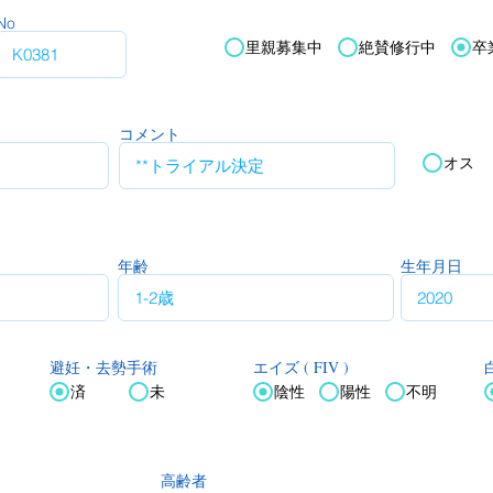
No
里親募集中
絶賛修行中
卒
コメント
オス
年齢
生年月日
エイズ ( FIV )
白
避妊・去勢手術
済
未
陰性
陽性
不明
高齢者