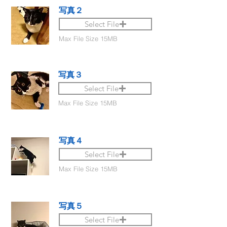
写真２
Select File
Max File Size 15MB
写真３
Select File
Max File Size 15MB
写真４
Select File
Max File Size 15MB
写真５
Select File