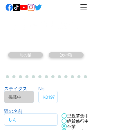
前の猫
次の猫
ステイタス
No
猫の名前
里親募集中
絶賛修行中
卒業