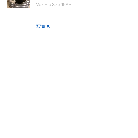
Max File Size 15MB
写真６
Select File
Max File Size 15MB
動画１
Select File
Max File Size 15MB
動画２
Select File
Max File Size 15MB