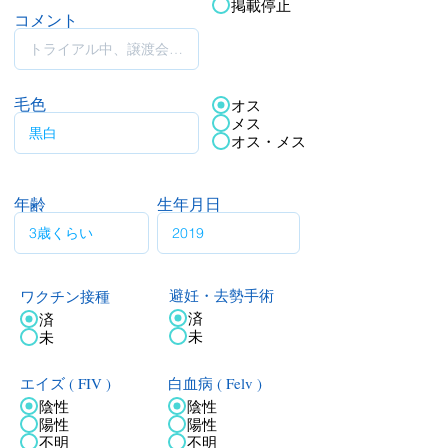
掲載停止
コメント
毛色
オス
メス
オス・メス
年齢
生年月日
ワクチン接種
避妊・去勢手術
済
済
未
未
エイズ ( FIV )
白血病 ( Felv )
陰性
陰性
陽性
陽性
不明
不明